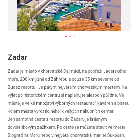
Zadar
Zadar je město v chorvatské Dalmácii, na pobřeží Jaderského
moře, 200 km jižně od Záhřebu a pouze 35 km severně od
Buqez resortu . Je pátým největším chorvatským městem. Na
výlet po historickém centru si naplánujte alespoň půl dne. Ve
městě je velké množství výborných restaurací, kaváren a bister.
Kolem města vyrostlo několik velkých nákupních center.
Jen samotná cesta z resortu do Zadaru je krásným –
dovolenkovým zážitkem. Po cestě se můžete stavit ve městě
Biograd na Moru nebo v největší chorvatské marině Sukošan.