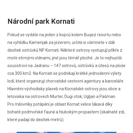
Národní park Kornati
Pokud se vydáte na jeden z kopců kolem Buqez resortu nebo
na vyhlídku Kamenjak za jezerem, určitě si všimnete v dáli
desítek ostrůvků NP Kornati. Některé ostrovy vystupují příkře z
moře strmými stěnami, jiné jsou téměř ploché. Je to nejhustší
souostroví na Jadranu – 147 ostrovů, ostrůvků a útesů na ploše
cca 300 km2. Na Kornati se podnikají krátké jednodenní výlety
lodí, které organizují chorvatské cestovní agentury a kanceláře.
Hlavními východisky plaveb na Kornatské ostrovy jsou obce a
letoviska na ostrovech Murter, Dugi otok, Ugljan a Pašman.
Pro milovníky potápění je oblast Kornat velice lákavá díky
bohaté podmořské fauně a hlubokým propastem (skalnaté zdi,
které padají do desítek metrů).