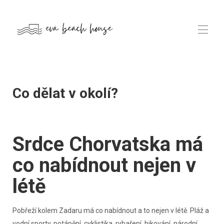
Eva Beach House I & II in Croatia
Vily
▾
Co dělat v okolí?
Vybavení
Galerie
Okolí
Kontaktujte nás
Srdce Chorvatska má
co nabídnout nejen v
létě
Pobřeží kolem Zadaru má co nabídnout a to nejen v létě. Pláž a
vodní sporty, potápění, cyklistika, rybaření, hikování, národní