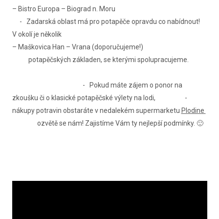
– Bistro Europa – Biograd n. Moru
- Zadarská oblast má pro potapěče opravdu co nabídnout!
V okolí je několik
– Maškovica Han – Vrana (doporučujeme!)
potapěčských základen, se kterými spolupracujeme.
- Pokud máte zájem o ponor na
zkoušku či o klasické potapěčské výlety na lodi, -
nákupy potravin obstaráte v nedalekém supermarketu
Plodine
ozvětě se nám! Zajistíme Vám ty nejlepší podmínky. 🙂